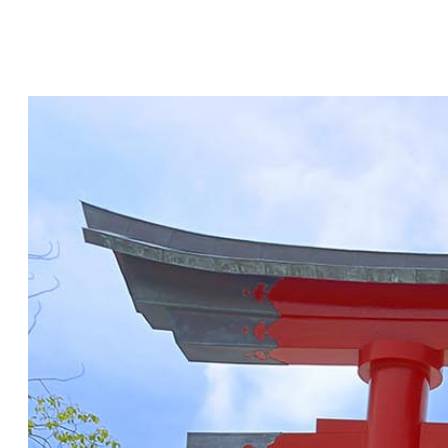
コ
ン
テ
ン
ツ
本
文
へ
ス
キ
ッ
プ