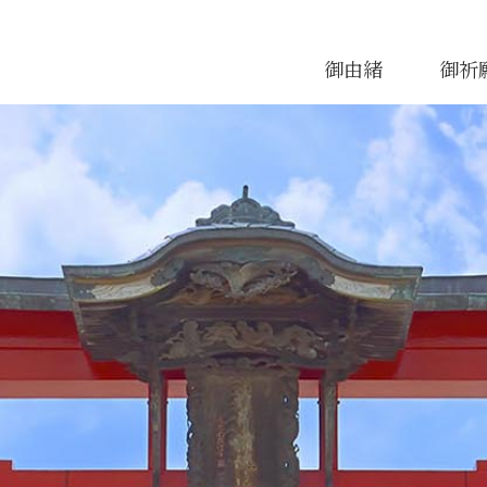
御由緒
御祈