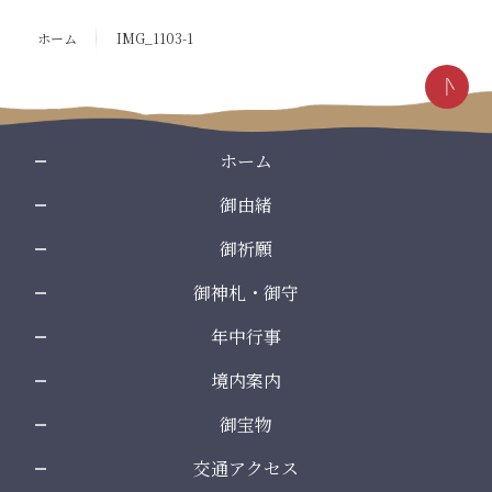
テ
ジ
ン
の
ホーム
IMG_1103-1
ツ
先
本
頭
文
へ
の
戻
先
る
ホーム
頭
御由緒
へ
戻
御祈願
る
御神札・御守
年中行事
境内案内
御宝物
交通アクセス