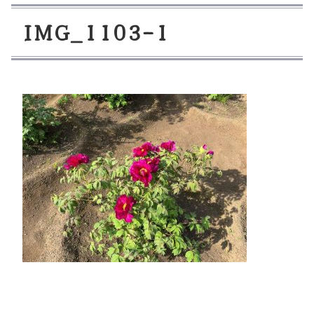
I
M
G
_
1
1
0
3
-
1
コ
ペ
ン
ー