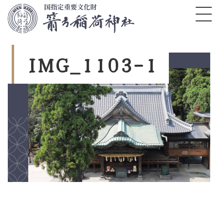
コ
ン
テ
ン
ツ
I
M
G
_
1
1
0
3
-
1
本
文
へ
ス
キ
ッ
プ