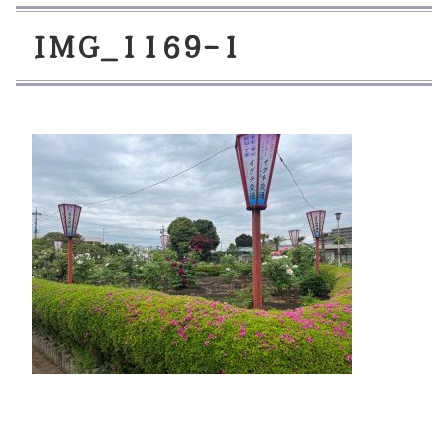
I
M
G
_
1
1
6
9
-
1
コ
ペ
ン
ー