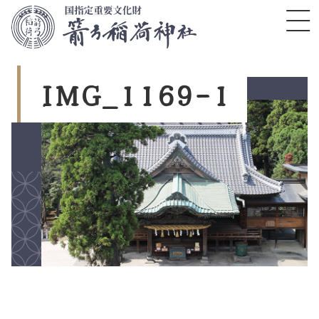
コ
ン
テ
ン
ツ
I
M
G
_
1
1
6
9
-
1
本
文
へ
ス
キ
ッ
プ