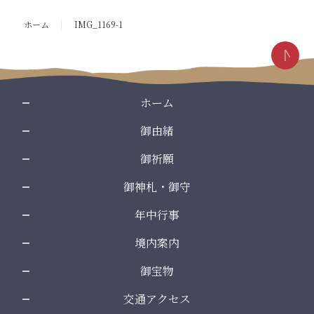
テ
ジ
ン
の
ホーム
IMG_1169-1
ツ
先
本
頭
文
へ
の
戻
先
る
ホーム
頭
御由緒
へ
戻
御祈願
る
御神札・御守
年中行事
境内案内
御宝物
交通アクセス