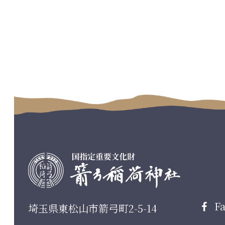
コ
ペ
ン
ー
テ
ジ
ン
の
ツ
先
本
頭
文
へ
の
戻
先
る
頭
へ
戻
る
Fa
埼玉県東松山市箭弓町2-5-14