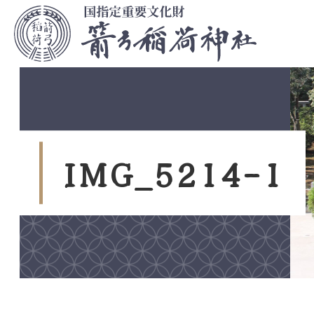
コ
ン
テ
ン
ツ
本
文
へ
ス
I
M
G
_
5
2
1
4
-
1
キ
ッ
プ