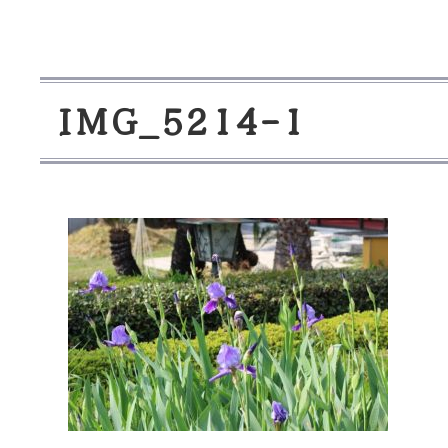
I
M
G
_
5
2
1
4
-
1