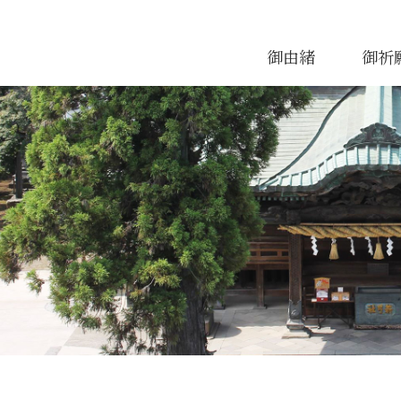
御由緒
御祈