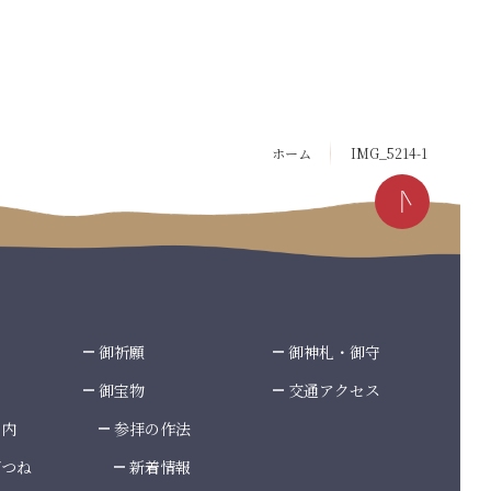
ホーム
IMG_5214-1
御祈願
御神札・御守
御宝物
交通アクセス
案内
参拝の作法
ぎつね
新着情報