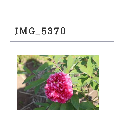
I
M
G
_
5
3
7
0