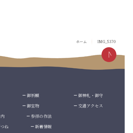
ホーム
IMG_5370
御祈願
御神札・御守
御宝物
交通アクセス
案内
参拝の作法
ぎつね
新着情報