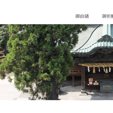
御由緒
御祈