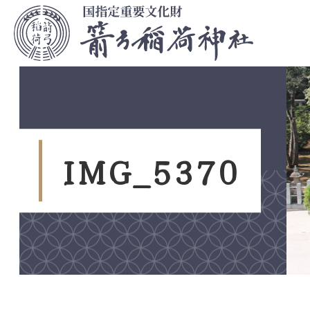
コ
ン
テ
ン
ツ
本
文
へ
ス
I
M
G
_
5
3
7
0
キ
ッ
プ