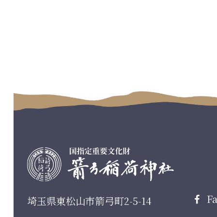
コ
ペ
ン
ー
テ
ジ
ン
の
ツ
先
本
頭
文
へ
の
戻
先
る
頭
へ
戻
る
Fa
埼玉県東松山市箭弓町2-5-14