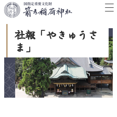
コ
ン
テ
ン
ツ
社
報
「
や
き
ゅ
う
さ
本
文
ま
」
へ
ス
キ
ッ
プ