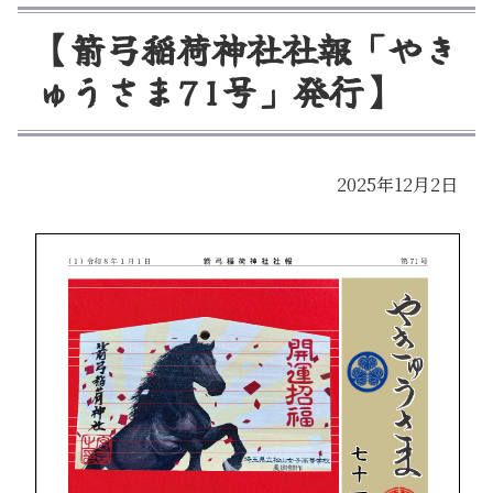
【
箭
弓
稲
荷
神
社
社
報
「
や
き
ゅ
う
さ
ま
7
1
号
」
発
行
】
2025年12月2日