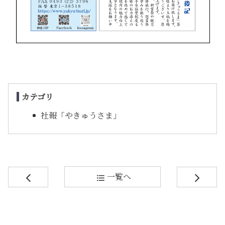
カテゴリ
社報「やきゅうさま」
一覧へ
arrow_back_ios
format_list_bulleted
arrow_forward_ios
コ
ペ
ン
ー
テ
ジ