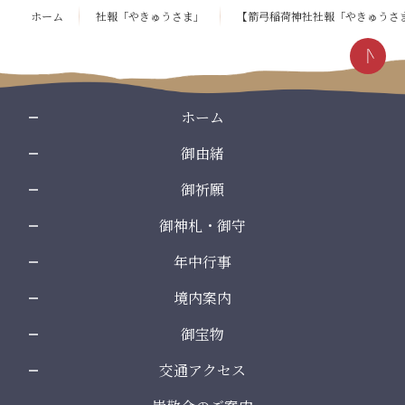
ン
の
ホーム
社報「やきゅうさま」
【箭弓稲荷神社社報「やきゅうさま
ツ
先
本
頭
文
へ
の
戻
先
る
ホーム
頭
御由緒
へ
戻
御祈願
る
御神札・御守
年中行事
境内案内
御宝物
交通アクセス