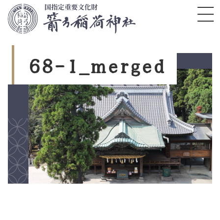
コ
ン
テ
ン
ツ
6
8
-
1
_
m
e
r
g
e
d
本
文
へ
ス
キ
ッ
プ