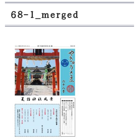
6
8
-
1
_
m
e
r
g
e
d