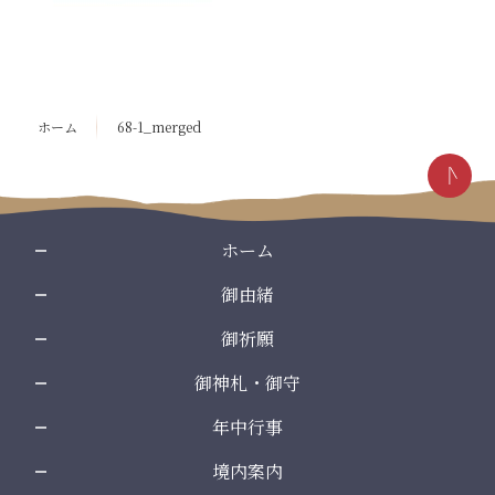
コ
ペ
ン
ー
テ
ジ
ン
の
ホーム
68-1_merged
ツ
先
本
頭
文
へ
の
戻
先
る
ホーム
頭
御由緒
へ
戻
御祈願
る
御神札・御守
年中行事
境内案内