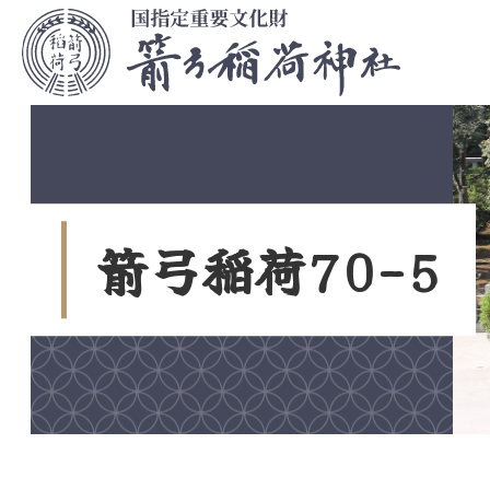
コ
ン
テ
ン
ツ
本
文
へ
ス
箭
弓
稲
荷
7
0
-
5
キ
ッ
プ