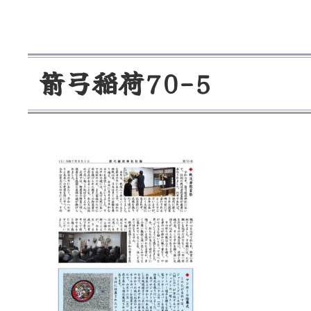
箭
弓
稲
荷
7
0
-
5