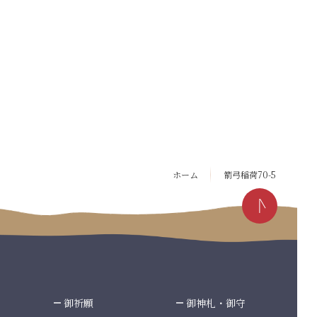
ホーム
箭弓稲荷70-5
御祈願
御神札・御守