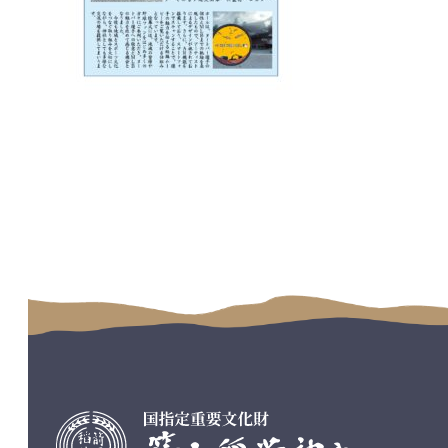
コ
ペ
ン
ー
テ
ジ
ン
の
ツ
先
本
頭
文
へ
の
戻
先
る
頭
へ
戻
る