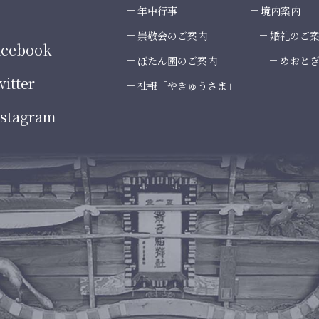
年中行事
境内案内
崇敬会のご案内
婚礼のご
cebook
ぼたん園のご案内
めおと
itter
社報「やきゅうさま」
stagram