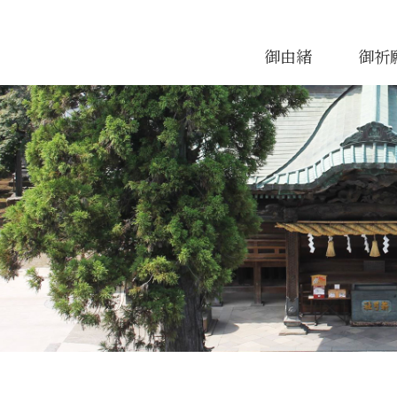
御由緒
御祈