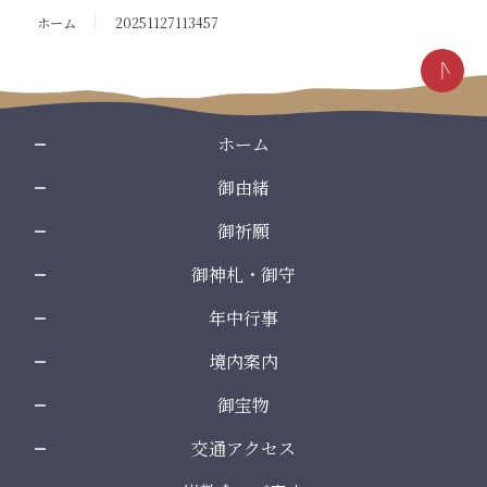
ン
の
ホーム
20251127113457
ツ
先
本
頭
文
へ
の
戻
先
る
ホーム
頭
御由緒
へ
戻
御祈願
る
御神札・御守
年中行事
境内案内
御宝物
交通アクセス