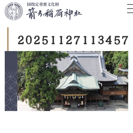
コ
ン
テ
ン
ツ
2
0
2
5
1
1
2
7
1
1
3
4
5
7
本
文
へ
ス
キ
ッ
プ