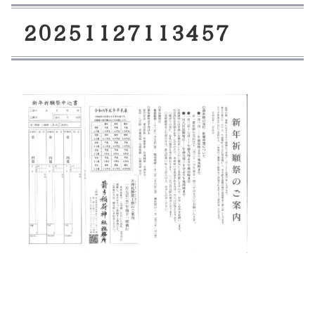
2
0
2
5
1
1
2
7
1
1
3
4
5
7
コ
ペ
ン
ー
テ
ジ