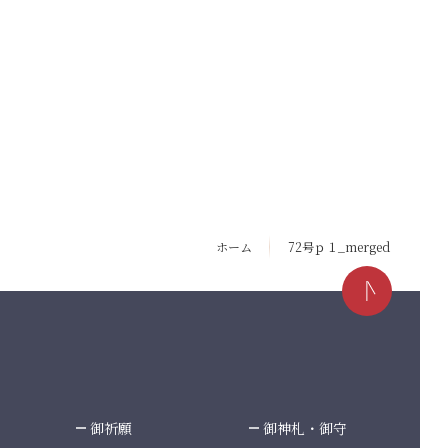
ホーム
72号ｐ１_merged
御祈願
御神札・御守