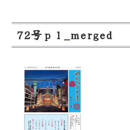
7
2
号
ｐ
１
_
m
e
r
g
e
d