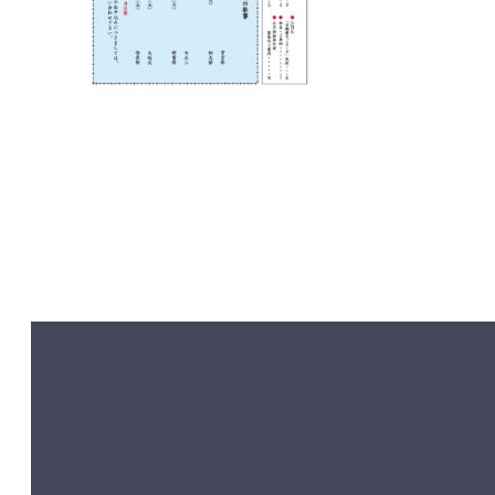
コ
ペ
ン
ー
テ
ジ
ン
の
ツ
先
本
頭
文
へ
の
戻
先
る
頭
へ
戻
る