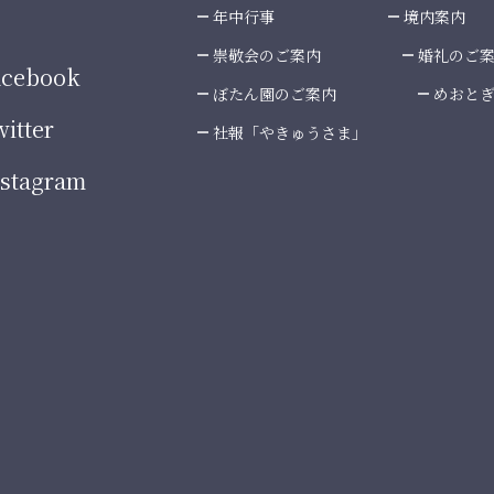
年中行事
境内案内
崇敬会のご案内
婚礼のご
cebook
ぼたん園のご案内
めおと
itter
社報「やきゅうさま」
stagram