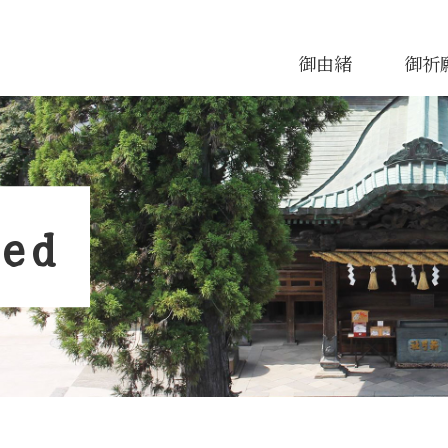
御由緒
御祈
e
d