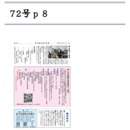
7
2
号
ｐ
８