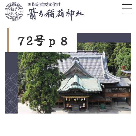
コ
ン
テ
ン
ツ
7
2
号
ｐ
８
本
文
へ
ス
キ
ッ
プ