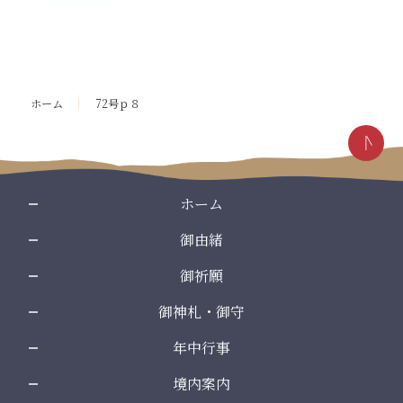
コ
ペ
ン
ー
テ
ジ
ン
の
ホーム
72号ｐ８
ツ
先
本
頭
文
へ
の
戻
先
る
ホーム
頭
御由緒
へ
戻
御祈願
る
御神札・御守
年中行事
境内案内